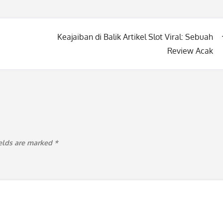
Keajaiban di Balik Artikel Slot Viral: Sebuah
Review Acak
ields are marked
*