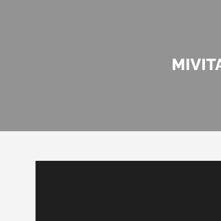
Skip
to
content
MIVIT