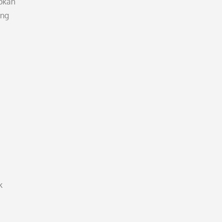
apkan
ang
a
k