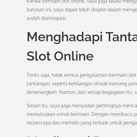
Ketika bermain slot online, saya juga selalu me
batasan ini, saya dapat lebih disiplin dalam meng
sudah diantisipasi.
Menghadapi Tant
Slot Online
Tentu saja, tidak semua pengalaman bermain slot
tantangan, seperti kehilangan streak menang yan
dimenangkan. Namun, dari setiap kegagalan itu, s
Selain itu, saya juga menyadari pentingnya mencar
memutuskan untuk bermain. Dengan membaca peng
terpercaya dan memilih yang terbaik untuk peng