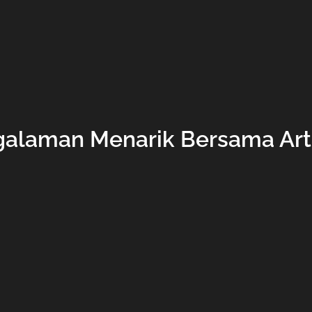
alaman Menarik Bersama Artik