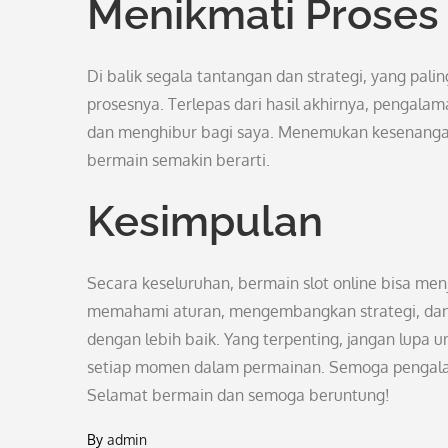
Menikmati Proses 
Di balik segala tantangan dan strategi, yang pali
prosesnya. Terlepas dari hasil akhirnya, pengal
dan menghibur bagi saya. Menemukan kesenangan
bermain semakin berarti.
Kesimpulan
Secara keseluruhan, bermain slot online bisa m
memahami aturan, mengembangkan strategi, dan t
dengan lebih baik. Yang terpenting, jangan lupa
setiap momen dalam permainan. Semoga pengala
Selamat bermain dan semoga beruntung!
By
admin