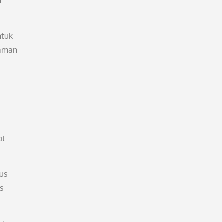
n
ntuk
laman
ot
nus
s