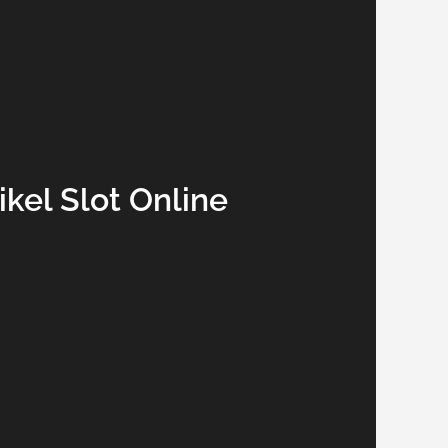
el Slot Online