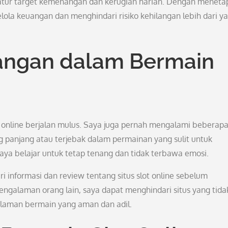
ngatur target kemenangan dan kerugian harian. Dengan menet
elola keuangan dan menghindari risiko kehilangan lebih dari y
angan dalam Bermain
 online berjalan mulus. Saya juga pernah mengalami beberap
g panjang atau terjebak dalam permainan yang sulit untuk
aya belajar untuk tetap tenang dan tidak terbawa emosi.
i informasi dan review tentang situs slot online sebelum
alaman orang lain, saya dapat menghindari situs yang tida
alaman bermain yang aman dan adil.