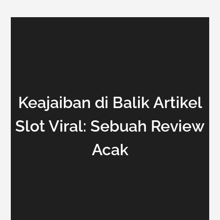
Keajaiban di Balik Artikel
Slot Viral: Sebuah Review
Acak