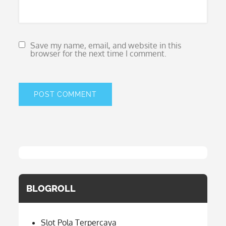
Save my name, email, and website in this
browser for the next time I comment.
BLOGROLL
Slot Pola Terpercaya