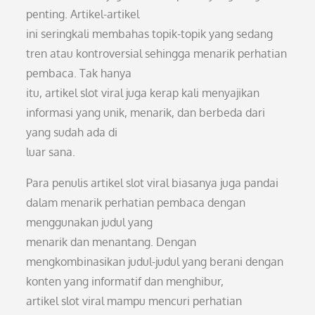
penting. Artikel-artikel
ini seringkali membahas topik-topik yang sedang
tren atau kontroversial sehingga menarik perhatian
pembaca. Tak hanya
itu, artikel slot viral juga kerap kali menyajikan
informasi yang unik, menarik, dan berbeda dari
yang sudah ada di
luar sana.
Para penulis artikel slot viral biasanya juga pandai
dalam menarik perhatian pembaca dengan
menggunakan judul yang
menarik dan menantang. Dengan
mengkombinasikan judul-judul yang berani dengan
konten yang informatif dan menghibur,
artikel slot viral mampu mencuri perhatian