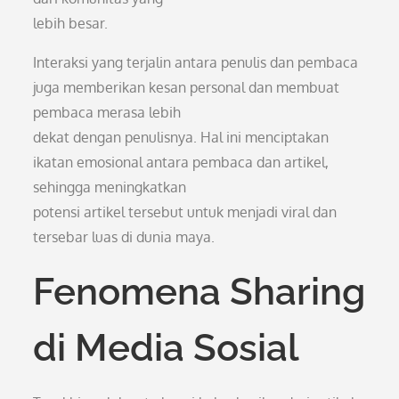
lebih besar.
Interaksi yang terjalin antara penulis dan pembaca
juga memberikan kesan personal dan membuat
pembaca merasa lebih
dekat dengan penulisnya. Hal ini menciptakan
ikatan emosional antara pembaca dan artikel,
sehingga meningkatkan
potensi artikel tersebut untuk menjadi viral dan
tersebar luas di dunia maya.
Fenomena Sharing
di Media Sosial