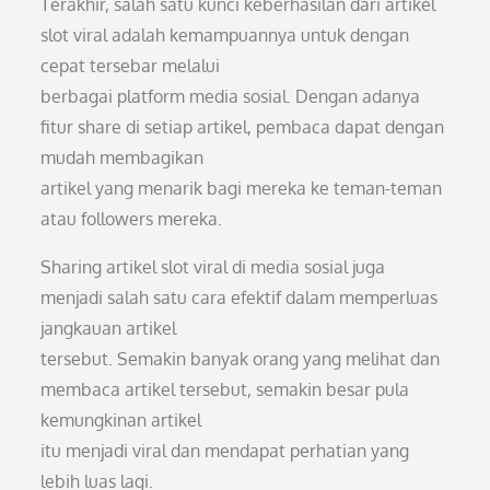
Terakhir, salah satu kunci keberhasilan dari artikel
slot viral adalah kemampuannya untuk dengan
cepat tersebar melalui
berbagai platform media sosial. Dengan adanya
fitur share di setiap artikel, pembaca dapat dengan
mudah membagikan
artikel yang menarik bagi mereka ke teman-teman
atau followers mereka.
Sharing artikel slot viral di media sosial juga
menjadi salah satu cara efektif dalam memperluas
jangkauan artikel
tersebut. Semakin banyak orang yang melihat dan
membaca artikel tersebut, semakin besar pula
kemungkinan artikel
itu menjadi viral dan mendapat perhatian yang
lebih luas lagi.