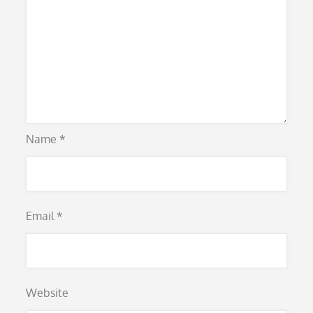
Name
*
Email
*
Website