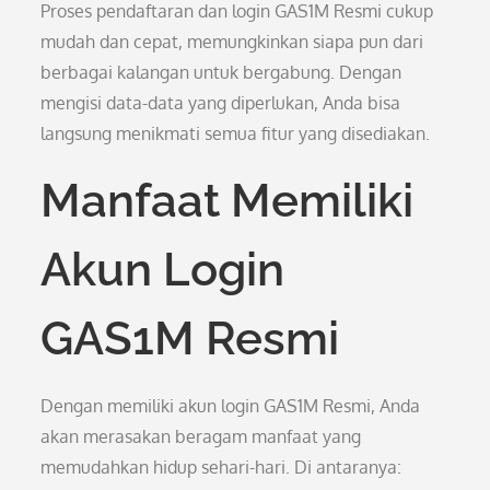
Proses pendaftaran dan login GAS1M Resmi cukup
mudah dan cepat, memungkinkan siapa pun dari
berbagai kalangan untuk bergabung. Dengan
mengisi data-data yang diperlukan, Anda bisa
langsung menikmati semua fitur yang disediakan.
Manfaat Memiliki
Akun Login
GAS1M Resmi
Dengan memiliki akun login GAS1M Resmi, Anda
akan merasakan beragam manfaat yang
memudahkan hidup sehari-hari. Di antaranya: