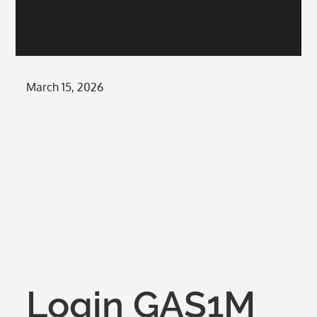
Posted
March 15, 2026
on
Login GAS1M