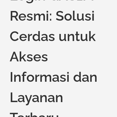
Resmi: Solusi
Cerdas untuk
Akses
Informasi dan
Layanan