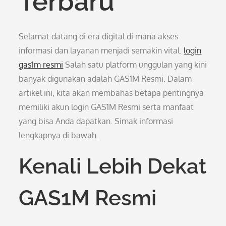
Terbaru
Selamat datang di era digital di mana akses
informasi dan layanan menjadi semakin vital.
login
gas1m resmi
Salah satu platform unggulan yang kini
banyak digunakan adalah GAS1M Resmi. Dalam
artikel ini, kita akan membahas betapa pentingnya
memiliki akun login GAS1M Resmi serta manfaat
yang bisa Anda dapatkan. Simak informasi
lengkapnya di bawah.
Kenali Lebih Dekat
GAS1M Resmi