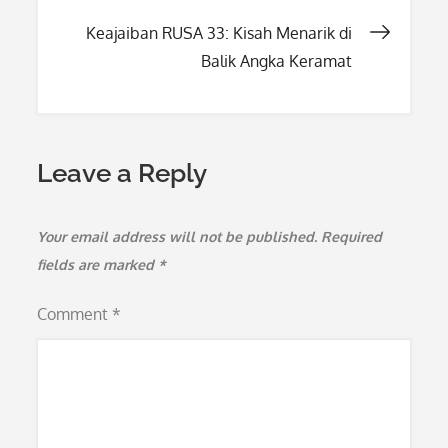
navigation
Keajaiban RUSA 33: Kisah Menarik di
Balik Angka Keramat
Leave a Reply
Your email address will not be published.
Required
fields are marked
*
Comment
*