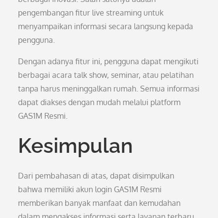
pengembangan fitur live streaming untuk
menyampaikan informasi secara langsung kepada
pengguna.
Dengan adanya fitur ini, pengguna dapat mengikuti
berbagai acara talk show, seminar, atau pelatihan
tanpa harus meninggalkan rumah. Semua informasi
dapat diakses dengan mudah melalui platform
GAS1M Resmi.
Kesimpulan
Dari pembahasan di atas, dapat disimpulkan
bahwa memiliki akun login GAS1M Resmi
memberikan banyak manfaat dan kemudahan
dalam mengakses informasi serta layanan terbaru.