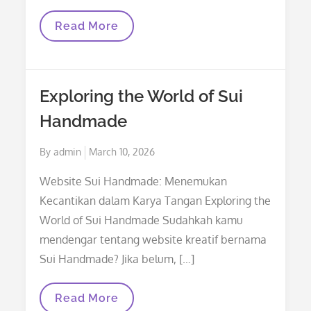
Judi
Read More
Slot:
Keseruan
Bermain
Di
Ggwin88
Exploring the World of Sui
Handmade
Posted
By
admin
March 10, 2026
on
Website Sui Handmade: Menemukan
Kecantikan dalam Karya Tangan Exploring the
World of Sui Handmade Sudahkah kamu
mendengar tentang website kreatif bernama
Sui Handmade? Jika belum, […]
Exploring
Read More
The