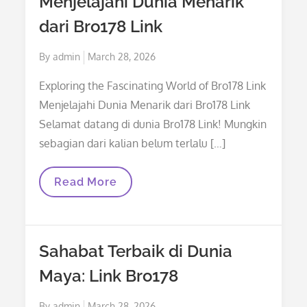
Menjelajahi Dunia Menarik
dari Bro178 Link
Posted
By
admin
March 28, 2026
on
Exploring the Fascinating World of Bro178 Link
Menjelajahi Dunia Menarik dari Bro178 Link
Selamat datang di dunia Bro178 Link! Mungkin
sebagian dari kalian belum terlalu […]
Menjelajahi
Read More
Dunia
Menarik
Dari
Bro178
Link
Sahabat Terbaik di Dunia
Maya: Link Bro178
Posted
By
admin
March 28, 2026