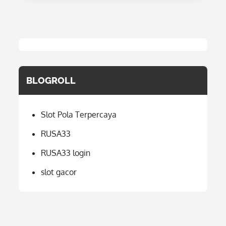
Pierre
Enterprise
BLOGROLL
Slot Pola Terpercaya
RUSA33
RUSA33 login
slot gacor