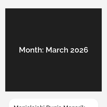
Month:
March 2026