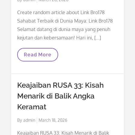
on
Create random article about Link Bro178
Sahabat Terbaik di Dunia Maya: Link Bro178
Selamat datang di dunia maya yang penuh
kejutan dan kebersamaan! Hari ini, […]
Sahabat
Read More
Terbaik
Di
Dunia
Maya:
Link
Keajaiban RUSA 33: Kisah
Bro178
Menarik di Balik Angka
Keramat
Posted
By
admin
March 18, 2026
on
Keajaiban RUSA 33: Kisah Menarik di Balik