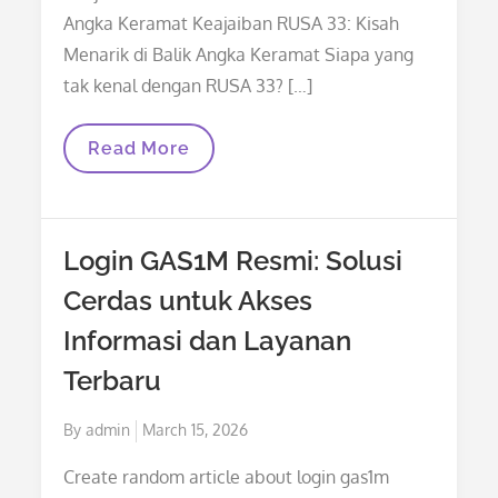
Angka Keramat Keajaiban RUSA 33: Kisah
Menarik di Balik Angka Keramat Siapa yang
tak kenal dengan RUSA 33? […]
Keajaiban
Read More
RUSA
33:
Kisah
Menarik
Di
Login GAS1M Resmi: Solusi
Balik
Angka
Cerdas untuk Akses
Keramat
Informasi dan Layanan
Terbaru
Posted
By
admin
March 15, 2026
on
Create random article about login gas1m