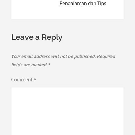
Pengalaman dan Tips
Leave a Reply
Your email address will not be published.
Required
fields are marked
*
Comment
*