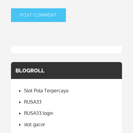
BLOGROLL
Slot Pola Terpercaya
RUSA33
RUSA33 login
slot gacor