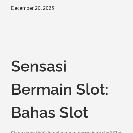
Posted
December 20, 2025
on
Sensasi
Bermain Slot:
Bahas Slot