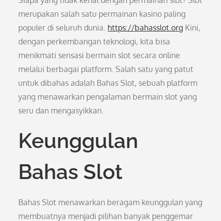
Siapa yang tidak kenal dengan permainan slot? Slot
merupakan salah satu permainan kasino paling
populer di seluruh dunia.
https://bahasslot.org
Kini,
dengan perkembangan teknologi, kita bisa
menikmati sensasi bermain slot secara online
melalui berbagai platform. Salah satu yang patut
untuk dibahas adalah Bahas Slot, sebuah platform
yang menawarkan pengalaman bermain slot yang
seru dan mengasyikkan.
Keunggulan
Bahas Slot
Bahas Slot menawarkan beragam keunggulan yang
membuatnya menjadi pilihan banyak penggemar