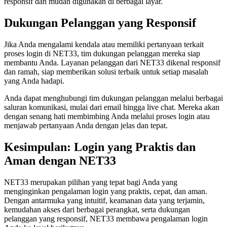
responsif dan mudah digunakan di berbagai layar.
Dukungan Pelanggan yang Responsif
Jika Anda mengalami kendala atau memiliki pertanyaan terkait
proses login di NET33, tim dukungan pelanggan mereka siap
membantu Anda. Layanan pelanggan dari NET33 dikenal responsif
dan ramah, siap memberikan solusi terbaik untuk setiap masalah
yang Anda hadapi.
Anda dapat menghubungi tim dukungan pelanggan melalui berbagai
saluran komunikasi, mulai dari email hingga live chat. Mereka akan
dengan senang hati membimbing Anda melalui proses login atau
menjawab pertanyaan Anda dengan jelas dan tepat.
Kesimpulan: Login yang Praktis dan
Aman dengan NET33
NET33 merupakan pilihan yang tepat bagi Anda yang
menginginkan pengalaman login yang praktis, cepat, dan aman.
Dengan antarmuka yang intuitif, keamanan data yang terjamin,
kemudahan akses dari berbagai perangkat, serta dukungan
pelanggan yang responsif, NET33 membawa pengalaman login