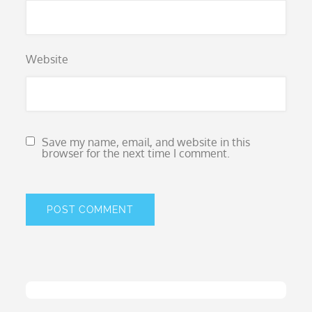
Website
Save my name, email, and website in this
browser for the next time I comment.