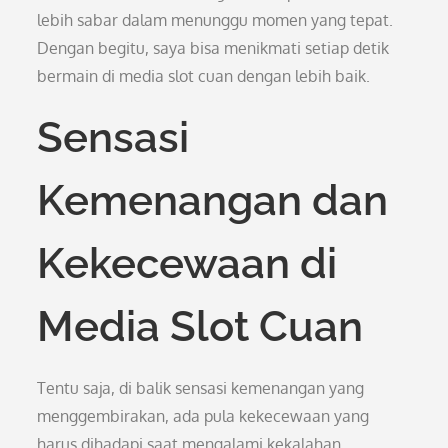
lebih sabar dalam menunggu momen yang tepat.
Dengan begitu, saya bisa menikmati setiap detik
bermain di media slot cuan dengan lebih baik.
Sensasi
Kemenangan dan
Kekecewaan di
Media Slot Cuan
Tentu saja, di balik sensasi kemenangan yang
menggembirakan, ada pula kekecewaan yang
harus dihadapi saat mengalami kekalahan.