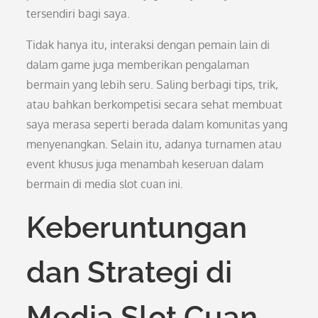
tersendiri bagi saya.
Tidak hanya itu, interaksi dengan pemain lain di
dalam game juga memberikan pengalaman
bermain yang lebih seru. Saling berbagi tips, trik,
atau bahkan berkompetisi secara sehat membuat
saya merasa seperti berada dalam komunitas yang
menyenangkan. Selain itu, adanya turnamen atau
event khusus juga menambah keseruan dalam
bermain di media slot cuan ini.
Keberuntungan
dan Strategi di
Media Slot Cuan