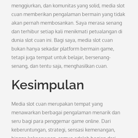
menggiurkan, dan komunitas yang solid, media slot
cuan memberikan pengalaman bermain yang tidak
akan pernah membosankan. Saya merasa senang
dan terhibur setiap kali menikmati petualangan di
dunia slot cuan ini. Bagi saya, media slot cuan
bukan hanya sekadar platform bermain game,
tetapi juga tempat untuk belajar, bersenang-
senang, dan tentu saja, menghasilkan cuan.
Kesimpulan
Media slot cuan merupakan tempat yang
menawarkan berbagai pengalaman menarik dan
seru bagi para penggemar game online. Dari
keberuntungan, strategi, sensasi kemenangan,