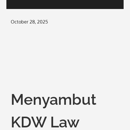
Posted
October 28, 2025
on
Menyambut
KDW Law