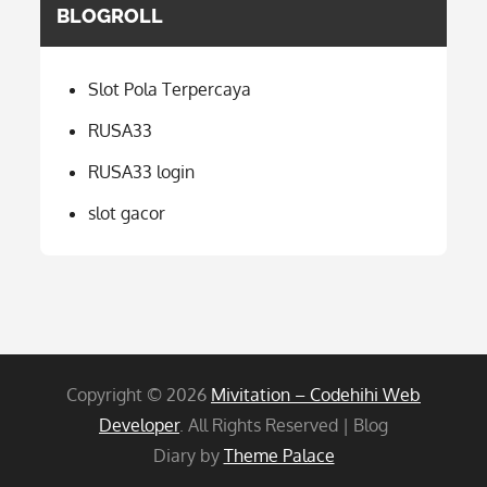
BLOGROLL
Slot Pola Terpercaya
RUSA33
RUSA33 login
slot gacor
Copyright © 2026
Mivitation – Codehihi Web
Developer
. All Rights Reserved | Blog
Diary by
Theme Palace