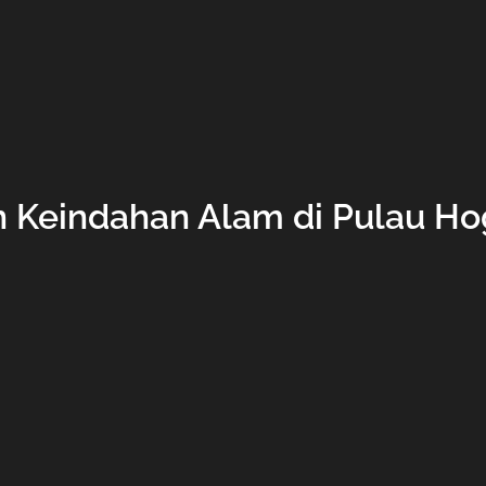
 Keindahan Alam di Pulau Ho