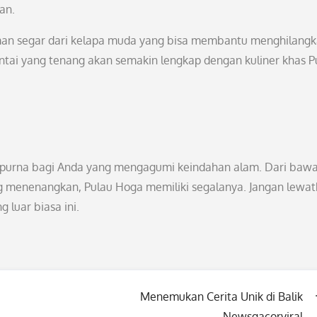
an.
man segar dari kelapa muda yang bisa membantu menghilang
antai yang tenang akan semakin lengkap dengan kuliner khas P
empurna bagi Anda yang mengagumi keindahan alam. Dari baw
ng menenangkan, Pulau Hoga memiliki segalanya. Jangan lewa
luar biasa ini.
Menemukan Cerita Unik di Balik
Newsgacorviral