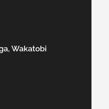
ga, Wakatobi