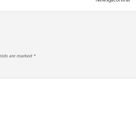
ields are marked
*