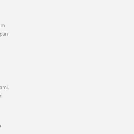
lam
mpan
ami,
an
a