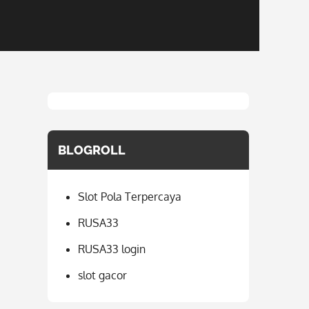
BLOGROLL
Slot Pola Terpercaya
RUSA33
RUSA33 login
slot gacor