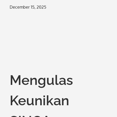
Posted
December 15, 2025
on
Mengulas
Keunikan