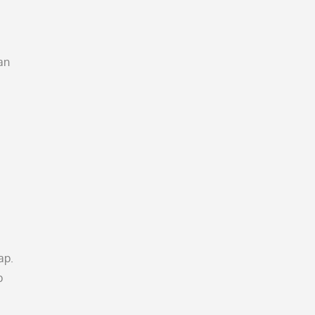
an
ap.
p