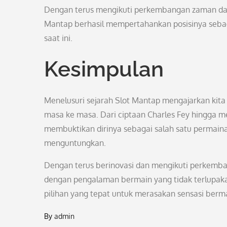
Dengan terus mengikuti perkembangan zaman dan 
Mantap berhasil mempertahankan posisinya sebaga
saat ini.
Kesimpulan
Menelusuri sejarah Slot Mantap mengajarkan kita
masa ke masa. Dari ciptaan Charles Fey hingga m
membuktikan dirinya sebagai salah satu permain
menguntungkan.
Dengan terus berinovasi dan mengikuti perkemba
dengan pengalaman bermain yang tidak terlupaka
pilihan yang tepat untuk merasakan sensasi ber
By
admin