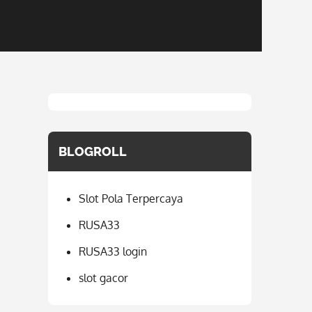
BLOGROLL
Slot Pola Terpercaya
RUSA33
RUSA33 login
slot gacor