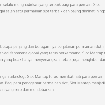
selalu menghadirkan yang terbaik bagi para pemain, Slot
i salah satu permainan slot terbaik dan paling diminati hing
 betapa panjang dan beragamnya perjalanan permainan slot in
enjadi fenomena global yang terus berkembang, Slot Mantap 
an yang tidak hanya menyenangkan, tetapi juga menghibur da
ngan teknologi, Slot Mantap terus memikat hati para pemain
n. Bagi para penggemar permainan slot, Slot Mantap menjadi
main yang seru dan mendebarkan.