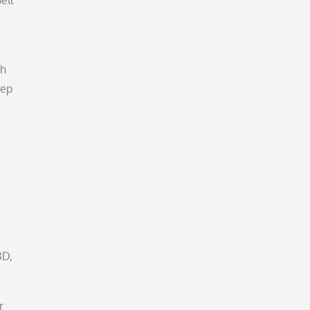
ell
eh
sep
i
3D,
r