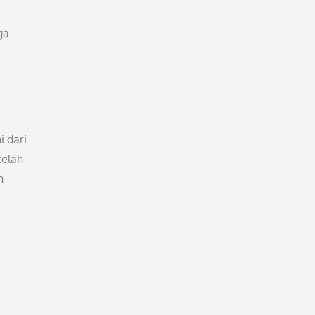
ga
i dari
telah
n