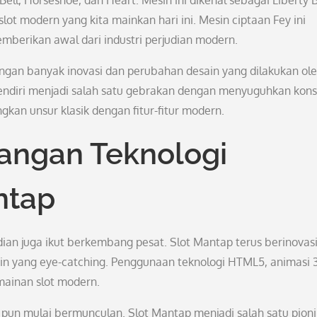
ll, Horseshoe, dan Heart. Mesin ini dikenal sebagai Liberty B
ot modern yang kita mainkan hari ini. Mesin ciptaan Fey ini
mberikan awal dari industri perjudian modern.
 dengan banyak inovasi dan perubahan desain yang dilakukan ol
ndiri menjadi salah satu gebrakan dengan menyuguhkan kon
kan unsur klasik dengan fitur-fitur modern.
ngan Teknologi
ntap
dian juga ikut berkembang pesat. Slot Mantap terus berinovas
ain yang eye-catching. Penggunaan teknologi HTML5, animasi 
rmainan slot modern.
ne pun mulai bermunculan. Slot Mantap menjadi salah satu pioni