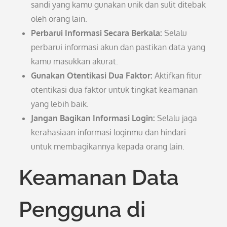
sandi yang kamu gunakan unik dan sulit ditebak
oleh orang lain.
Perbarui Informasi Secara Berkala:
Selalu
perbarui informasi akun dan pastikan data yang
kamu masukkan akurat.
Gunakan Otentikasi Dua Faktor:
Aktifkan fitur
otentikasi dua faktor untuk tingkat keamanan
yang lebih baik.
Jangan Bagikan Informasi Login:
Selalu jaga
kerahasiaan informasi loginmu dan hindari
untuk membagikannya kepada orang lain.
Keamanan Data
Pengguna di