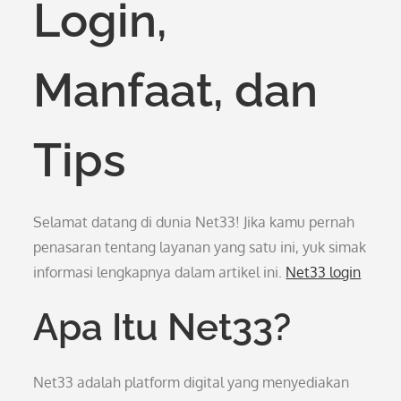
Login,
Manfaat, dan
Tips
Selamat datang di dunia Net33! Jika kamu pernah
penasaran tentang layanan yang satu ini, yuk simak
informasi lengkapnya dalam artikel ini.
Net33 login
Apa Itu Net33?
Net33 adalah platform digital yang menyediakan