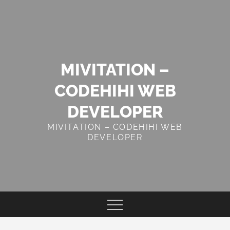
Skip
to
content
MIVITATION –
CODEHIHI WEB
DEVELOPER
MIVITATION – CODEHIHI WEB
DEVELOPER