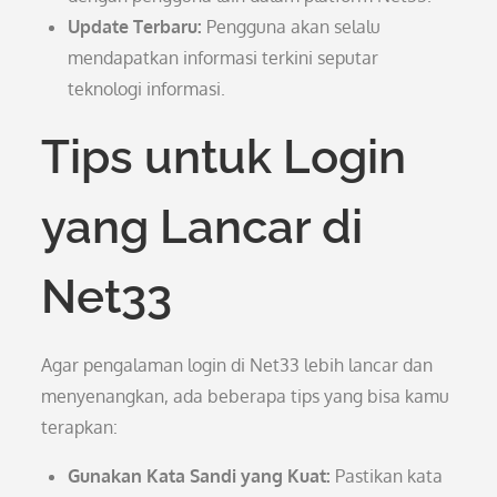
Update Terbaru:
Pengguna akan selalu
mendapatkan informasi terkini seputar
teknologi informasi.
Tips untuk Login
yang Lancar di
Net33
Agar pengalaman login di Net33 lebih lancar dan
menyenangkan, ada beberapa tips yang bisa kamu
terapkan:
Gunakan Kata Sandi yang Kuat:
Pastikan kata