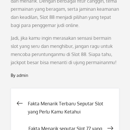
dan menarik. Dengan berbagai fitur canggih, tema
permainan yang beragam, serta jaminan keamanan
dan keadilan, Slot 88 menjadi pilihan yang tepat
bagi para penggemar judi online.
Jadi, jika kamu ingin merasakan sensasi bermain
slot yang seru dan menghibur, jangan ragu untuk
mencoba peruntunganmu di Slot 88. Siapa tahu,
jackpot besar bisa menanti di ujung permainanmu!
By
admin
Post
Fakta Menarik Terbaru Seputar Slot
yang Perlu Kamu Ketahui
navigation
Fakta Menarik seputar Slot 77 yang