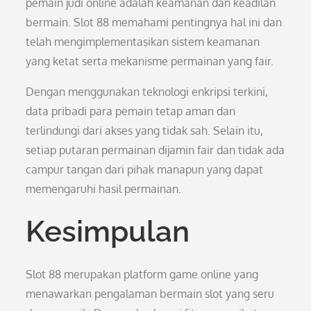
pemain judi online adalah keamanan dan keadilan
bermain. Slot 88 memahami pentingnya hal ini dan
telah mengimplementasikan sistem keamanan
yang ketat serta mekanisme permainan yang fair.
Dengan menggunakan teknologi enkripsi terkini,
data pribadi para pemain tetap aman dan
terlindungi dari akses yang tidak sah. Selain itu,
setiap putaran permainan dijamin fair dan tidak ada
campur tangan dari pihak manapun yang dapat
memengaruhi hasil permainan.
Kesimpulan
Slot 88 merupakan platform game online yang
menawarkan pengalaman bermain slot yang seru