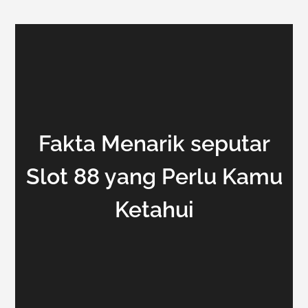
Fakta Menarik seputar
Slot 88 yang Perlu Kamu
Ketahui