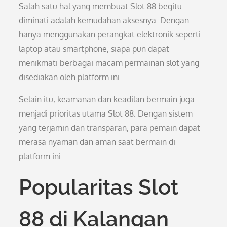
Salah satu hal yang membuat Slot 88 begitu
diminati adalah kemudahan aksesnya. Dengan
hanya menggunakan perangkat elektronik seperti
laptop atau smartphone, siapa pun dapat
menikmati berbagai macam permainan slot yang
disediakan oleh platform ini.
Selain itu, keamanan dan keadilan bermain juga
menjadi prioritas utama Slot 88. Dengan sistem
yang terjamin dan transparan, para pemain dapat
merasa nyaman dan aman saat bermain di
platform ini.
Popularitas Slot
88 di Kalangan