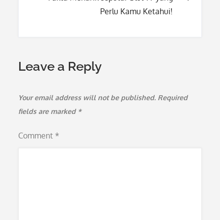
Perlu Kamu Ketahui!
Leave a Reply
Your email address will not be published.
Required
fields are marked
*
Comment
*