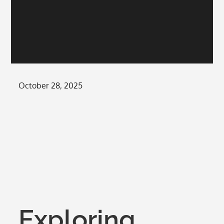
Posted
October 28, 2025
on
Exploring