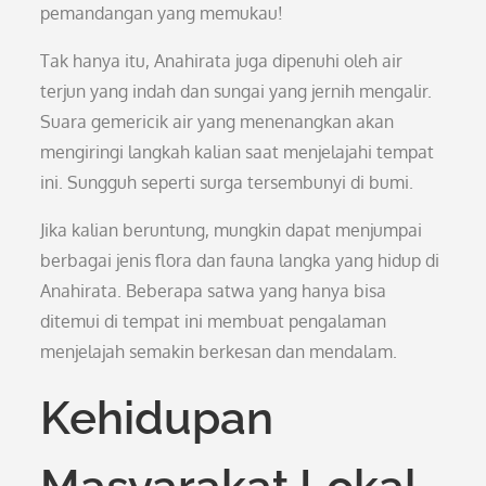
pemandangan yang memukau!
Tak hanya itu, Anahirata juga dipenuhi oleh air
terjun yang indah dan sungai yang jernih mengalir.
Suara gemericik air yang menenangkan akan
mengiringi langkah kalian saat menjelajahi tempat
ini. Sungguh seperti surga tersembunyi di bumi.
Jika kalian beruntung, mungkin dapat menjumpai
berbagai jenis flora dan fauna langka yang hidup di
Anahirata. Beberapa satwa yang hanya bisa
ditemui di tempat ini membuat pengalaman
menjelajah semakin berkesan dan mendalam.
Kehidupan