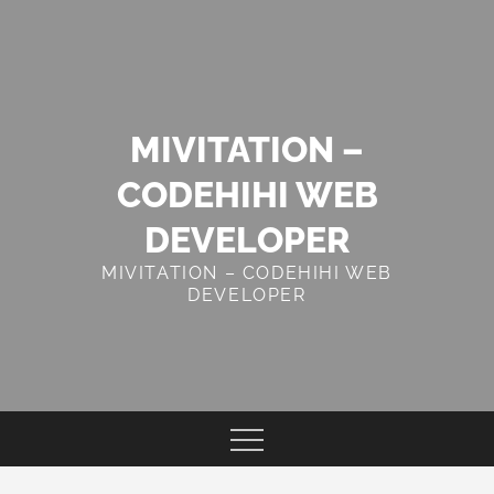
Skip
to
content
MIVITATION –
CODEHIHI WEB
DEVELOPER
MIVITATION – CODEHIHI WEB
DEVELOPER