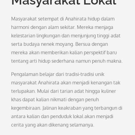
Masyarakat Lokal
Masyarakat setempat di Anahirata hidup dalam
harmoni dengan alam sekitar. Mereka menjaga
kelestarian lingkungan dan menjunjung tinggi adat
serta budaya nenek moyang. Bersua dengan
mereka akan memberikan kalian perspektif baru
tentang arti hidup sederhana namun penuh makna.
Pengalaman belajar dari tradisi-tradisi unik
masyarakat Anahirata akan menjadi kenangan tak
terlupakan. Mulai dari tarian adat hingga kuliner
khas dapat kalian nikmati dengan penuh
kegembiraan. Jalinan keakraban yang terbangun di
antara kalian dan penduduk lokal akan menjadi
cerita yang akan dikenang selamanya.