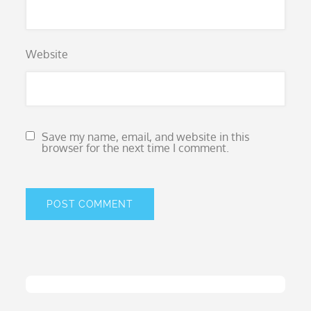
Website
Save my name, email, and website in this
browser for the next time I comment.