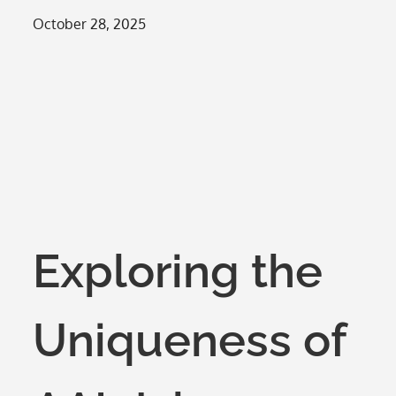
Posted
October 28, 2025
on
Exploring the
Uniqueness of