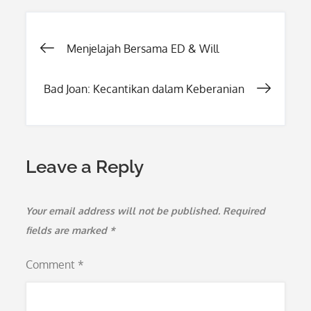
Post
Menjelajah Bersama ED & Will
navigation
Bad Joan: Kecantikan dalam Keberanian
Leave a Reply
Your email address will not be published.
Required
fields are marked
*
Comment
*