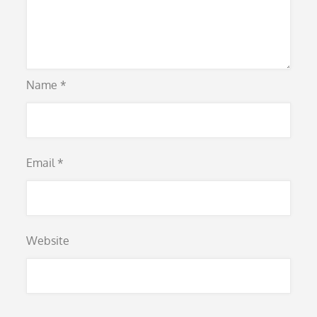
Name
*
Email
*
Website