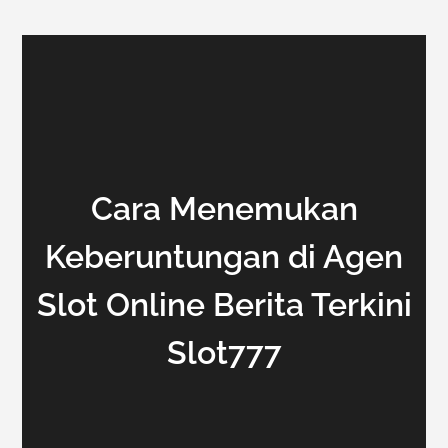
Cara Menemukan
Keberuntungan di Agen
Slot Online Berita Terkini
Slot777