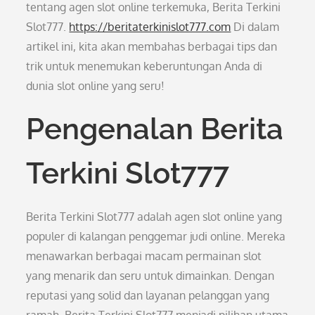
tentang agen slot online terkemuka, Berita Terkini
Slot777.
https://beritaterkinislot777.com
Di dalam
artikel ini, kita akan membahas berbagai tips dan
trik untuk menemukan keberuntungan Anda di
dunia slot online yang seru!
Pengenalan Berita
Terkini Slot777
Berita Terkini Slot777 adalah agen slot online yang
populer di kalangan penggemar judi online. Mereka
menawarkan berbagai macam permainan slot
yang menarik dan seru untuk dimainkan. Dengan
reputasi yang solid dan layanan pelanggan yang