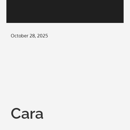
Posted
October 28, 2025
on
Cara