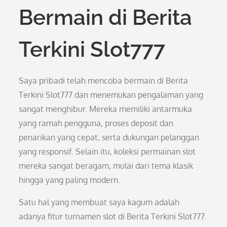
Bermain di Berita
Terkini Slot777
Saya pribadi telah mencoba bermain di Berita
Terkini Slot777 dan menemukan pengalaman yang
sangat menghibur. Mereka memiliki antarmuka
yang ramah pengguna, proses deposit dan
penarikan yang cepat, serta dukungan pelanggan
yang responsif. Selain itu, koleksi permainan slot
mereka sangat beragam, mulai dari tema klasik
hingga yang paling modern.
Satu hal yang membuat saya kagum adalah
adanya fitur turnamen slot di Berita Terkini Slot777.