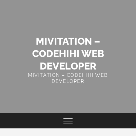
Skip
to
content
MIVITATION –
CODEHIHI WEB
DEVELOPER
MIVITATION – CODEHIHI WEB
DEVELOPER