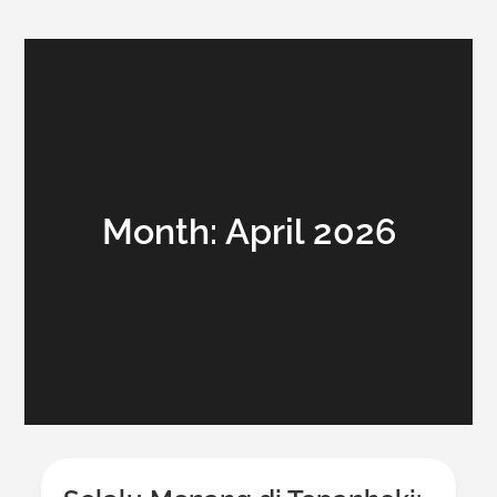
Month:
April 2026