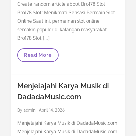
Create random article about Bro178 Slot
Bro178 Slot: Menikmati Sensasi Bermain Slot
Online Saat ini, permainan slot online
semakin populer di kalangan masyarakat.
Bro178 Slot […]
Bro178
Read More
Slot:
Menikmati
Sensasi
Bermain
Slot
Menjelajahi Karya Musik di
Online
DadadaMusic.com
Posted
By
admin
April 14, 2026
on
Menjelajahi Karya Musik di DadadaMusic.com
Menjelajahi Karya Musik di DadadaMusic.com